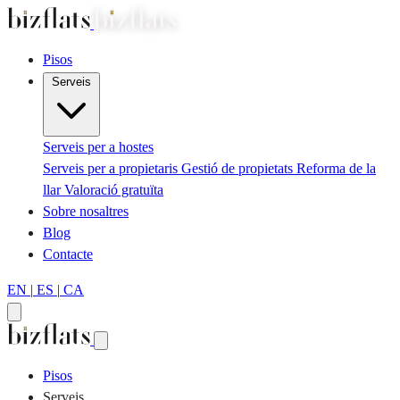
Pisos
Serveis
Serveis per a hostes
Serveis per a propietaris
Gestió de propietats
Reforma de la
llar
Valoració gratuïta
Sobre nosaltres
Blog
Contacte
EN
|
ES
|
CA
Pisos
Serveis