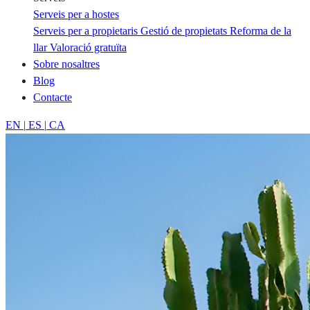
Serveis per a hostes
Serveis per a propietaris
Gestió de propietats
Reforma de la
llar
Valoració gratuïta
Sobre nosaltres
Blog
Contacte
EN
|
ES
|
CA