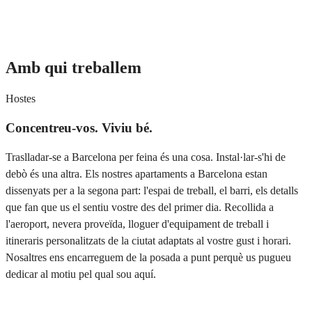
Veure tots els pisos
Amb qui treballem
Hostes
Concentreu-vos. Viviu bé.
Traslladar-se a Barcelona per feina és una cosa. Instal·lar-s'hi de
debò és una altra. Els nostres apartaments a Barcelona estan
dissenyats per a la segona part: l'espai de treball, el barri, els detalls
que fan que us el sentiu vostre des del primer dia. Recollida a
l'aeroport, nevera proveïda, lloguer d'equipament de treball i
itineraris personalitzats de la ciutat adaptats al vostre gust i horari.
Nosaltres ens encarreguem de la posada a punt perquè us pugueu
dedicar al motiu pel qual sou aquí.
Serveis per a hostes